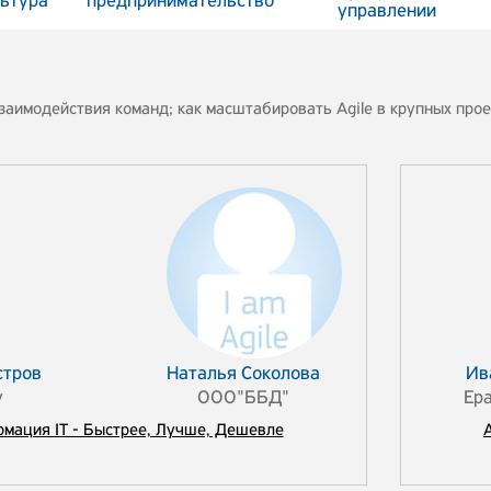
льтура
предпринимательство
управлении
взаимодействия команд; как масштабировать Agile в крупных прое
стров
Наталья Соколова
Ив
у
ООО"ББД"
Ep
мация IT - Быстрее, Лучше, Дешевле
A