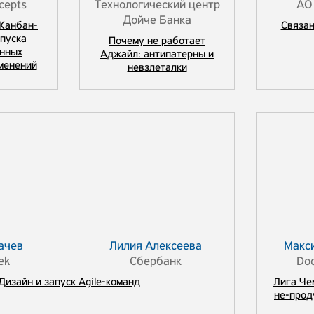
cepts
Технологический центр
АО
Дойче Банка
Канбан-
Связан
апуска
Почему не работает
нных
Аджайл: антипатерны и
менений
невзлеталки
ачев
Лилия Алексеева
Макс
ek
Сбербанк
Doc
Дизайн и запуск Agile-команд
Лига Че
не-прод