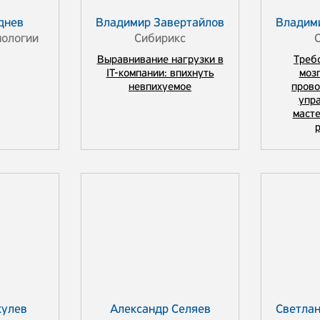
днев
Владимир Завертайлов
Владим
нологии
Сибирикс
Выравнивание нагрузки в
Треб
IT-компании: впихнуть
моз
невпихуемое
прово
упр
масте
p
кулев
Александр Селяев
Светлан