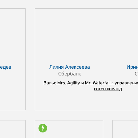
бедев
Лилия Алексеева
Ирин
Сбербанк
С
Вальс Mrs. Agility и Mr. Waterfall - управле
сотен команд