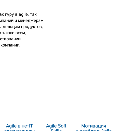
 гуру в agile, так
омпаний и менеджерам
ладельцам продуктов,
а также всем,
нствовании
 компании.
Agile в не-IT
Agile Soft
Мотивация