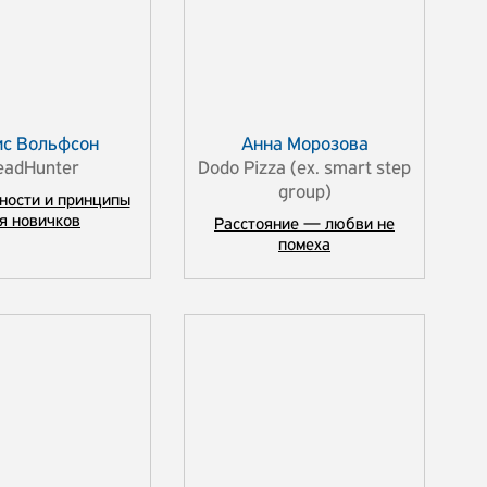
ис Вольфсон
Анна Морозова
eadHunter
Dodo Pizza (ex. smart step
group)
нности и принципы
я новичков
Расстояние — любви не
помеха