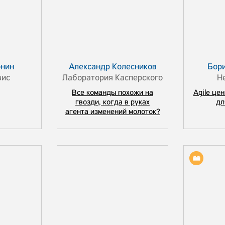
онин
Александр Колесников
Бор
вис
Лаборатория Касперского
H
Все команды похожи на
Agile це
гвозди, когда в руках
дл
агента изменений молоток?