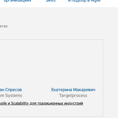
организациях
Skills
и подбор в Agile
ктах
ан Спресов
Екатерина Макаревич
am Systems
Targetprocess
gile и Scalability для традиционных индустрий