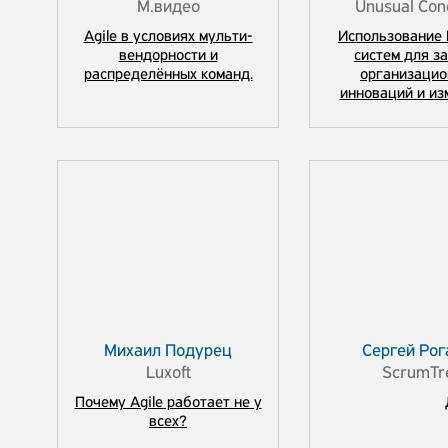
М.видео
Unusual Con
Agile в условиях мульти-
Использование 
вендорности и
систем для з
распределённых команд.
организацио
инноваций и из
Михаил Подурец
Сергей Рог
Luxoft
ScrumTr
Почему Agile работает не у
всех?