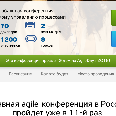
глобальная конференция
кому управлению процессами
70
2
докладов
полных дня
1200
8
участников
треков
Эта конференция прошла.
Ждём на AgileDays 2018!
Расписание
Как это будет
Место проведения
авная agile-конференция в Рос
пройдет уже в 11-й раз.