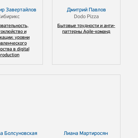
ир Завертайлов
Дмитрий Павлов
Сибирикс
Dodo Pizza
овательность,
Бытовые трудности и анти-
гоклюйство и
паттерны Agile-команд
кации: уровни
авленческого
рства в digital
roduction
а Болсуновская
Лиана Мартиросян